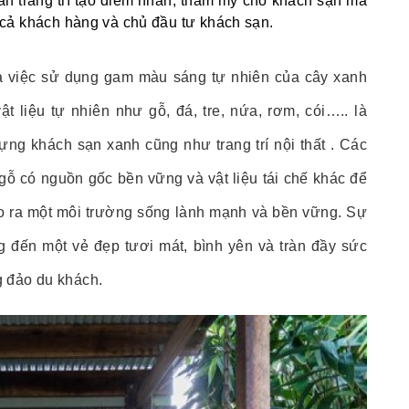
ần trang trí tạo điểm nhấn, thẩm mỹ cho khách sạn mà
i cả khách hàng và chủ đầu tư khách sạn.
là việc sử dụng gam màu sáng tự nhiên của cây xanh
t liệu tự nhiên như gỗ, đá, tre, nứa, rơm, cói….. là
ựng khách sạn xanh cũng như trang trí nội thất . Các
 gỗ có nguồn gốc bền vững và vật liệu tái chế khác để
o ra một môi trường sống lành mạnh
và bền vững. Sự
 đến một vẻ đẹp tươi mát, bình yên và tràn đầy sức
g đảo du khách.