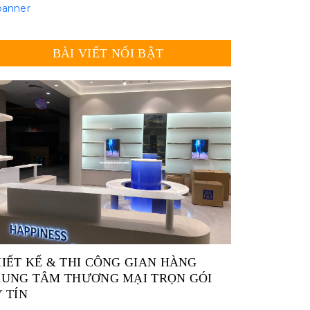
BÀI VIẾT NỔI BẬT
IẾT KẾ & THI CÔNG GIAN HÀNG
RUNG TÂM THƯƠNG MẠI TRỌN GÓI
 TÍN