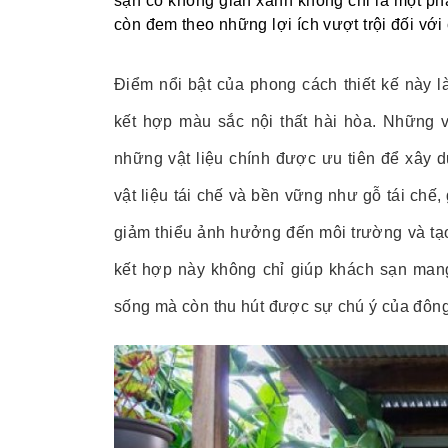
sạn có không gian xanh không chỉ là một ph
còn đem theo những lợi ích vượt trội đối vớ
Điểm nổi bật của phong cách thiết kế này 
kết hợp màu sắc nội thất hài hòa. Những vậ
những vật liệu chính được ưu tiên để xây d
vật liệu tá
i chế và bền vững như gỗ tái chế,
giảm thiểu ảnh hưởng đến môi trường và tạ
kết hợp này không chỉ giúp khách sạn mang
sống mà còn thu hút được sự chú ý của đôn