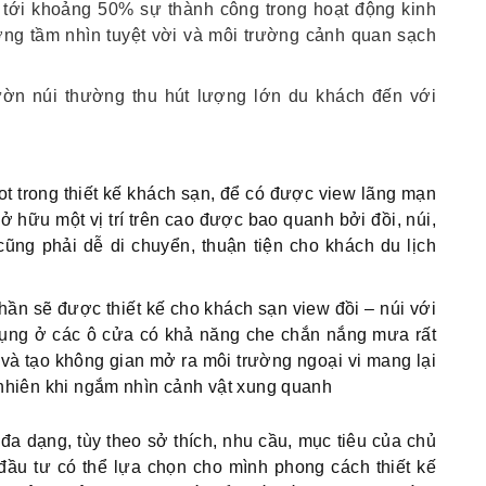
h tới khoảng 50% sự thành công trong hoạt động kinh
ng tầm nhìn tuyệt vời và môi trường cảnh quan sạch
.
ườn núi thường thu hút lượng lớn du khách đến với
t trong thiết kế khách sạn, để có được view lãng mạn
sở hữu một vị trí trên cao được bao quanh bởi đồi, núi,
ũng phải dễ di chuyển, thuận tiện cho khách du lịch
n sẽ được thiết kế cho khách sạn view đồi – núi với
dụng ở các ô cửa có khả năng che chắn nắng mưa rất
 và tạo không gian mở ra môi trường ngoại vi mang lại
 nhiên khi ngắm nhìn cảnh vật xung quanh
a dạng, tùy theo sở thích, nhu cầu, mục tiêu của chủ
đầu tư có thể lựa chọn cho mình phong cách thiết kế