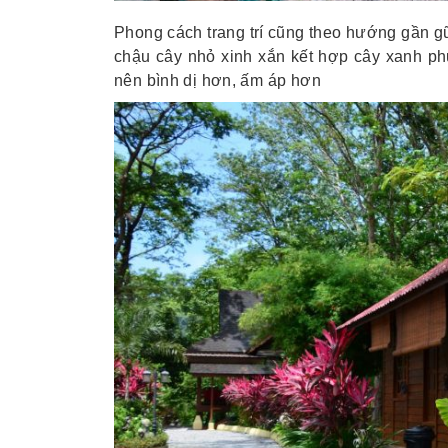
Phong cách trang trí cũng theo hướng gần g
chậu cây nhỏ xinh xắn kết hợp cây xanh phủ
nên bình dị hơn, ấm áp hơn