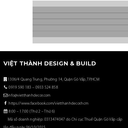
VIỆT THÀNH DESIGN & BUILD
1306/4 Quang Trung, Phường 14, Quận Gò Vấp, TP.HCM
0919 590 183
–
0933 524 858
info@vietthanhdecor.com
https://www.facebook.com/vietthanhdecor.hcm
8:00 – 17:00 (Thứ 2 – Thứ 6)
Mã số doanh nghiệp: 0313474047 do Chi cục Thuế Quận Gò Vấp cấp
lần đầu ngày 06/10/2015