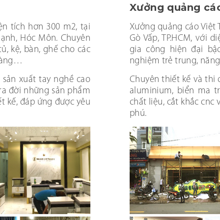
Xưởng quảng cá
ện tích hơn 300 m2, tại
Xưởng quảng cáo Việt 
Thạnh, Hóc Môn. Chuyên
Gò Vấp, TP.HCM, với d
tủ, kệ, bàn, ghế cho các
gia công hiện đại bậ
 hàng…
nghiệm trẻ trung, năng
ũ sản xuất tay nghề cao
Chuyên thiết kế và thi
ra đời những sản phẩm
aluminium, biển ma tr
iết kế, đáp ứng được yêu
chất liệu, cắt khắc cnc
phú.