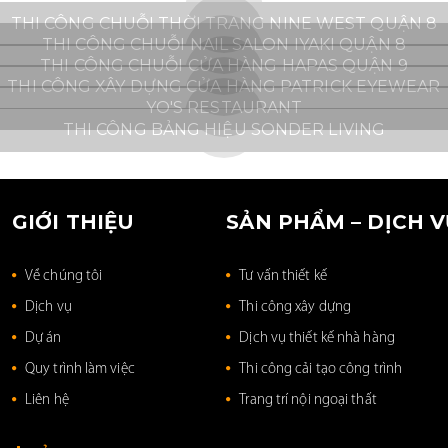
THI CÔNG CHUỖI THỜI TRANG NINE WEST QUẬN 8
THI CÔNG CHUỖI NAIL SALON IYAKI QUẬN 8
THI CÔNG CHUỖI CỬA HÀNG HAPAS QUẬN 9
THI CÔNG XÂY DỰNG CỬA HÀNG PATRICK EYEWEAR
YO'S RESTAURANT
THI CÔNG BẢNG HIỆU SONDER LIVING
GIỚI THIỆU
SẢN PHẨM – DỊCH 
Về chúng tôi
Tư vấn thiết kế
Dịch vụ
Thi công xây dựng
Dự án
Dịch vụ thiết kế nhà hàng
Quy trình làm việc
Thi công cải tạo công trình
Liên hệ
Trang trí nội ngoại thất