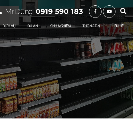
Mr Dũng
0919 590 183
DỊCH VỤ
DỰ ÁN
KINH NGHIỆM
THÔNG TIN
LIÊN HỆ