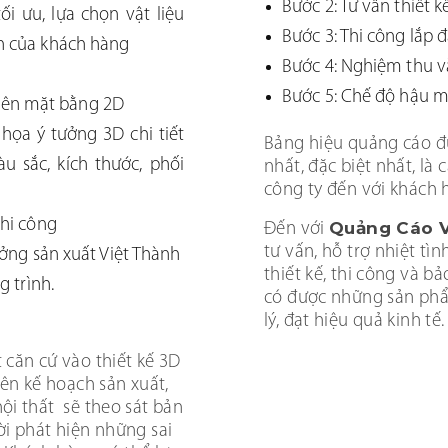
Bước 2: Tư vấn thiết k
ối ưu, lựa chọn vật liệu
Bước 3: Thi công lắp 
n của khách hàng
Bước 4: Nghiệm thu v
Bước 5: Chế độ hậu m
 trên mặt bằng 2D
họa ý tưởng 3D chi tiết
Bảng hiệu quảng cáo đ
àu sắc, kích thước, phối
nhất, đặc biệt nhất, là
công ty đến với khách 
thi công
Quảng Cáo V
Đến với
tư vấn, hỗ trợ nhiệt tìn
ưởng sản xuất Việt Thành
thiết kế, thi công và 
g trình.
có được những sản phẩ
lý, đạt hiệu quả kinh tế.
 căn cứ vào thiết kế 3D
lên kế hoạch sản xuất,
nội thất sẽ theo sát bản
ời phát hiện những sai