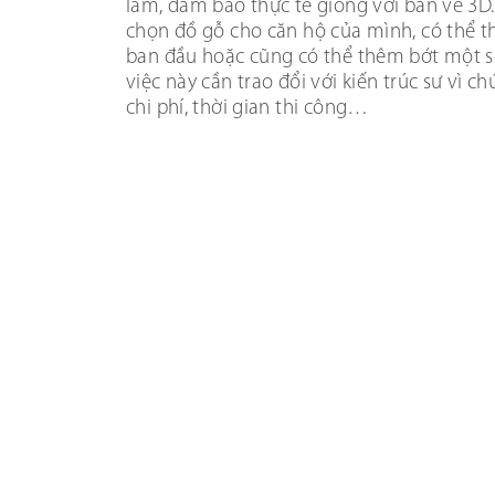
lầm, đảm bảo thực tế giống với bản vẽ 3D.
chọn đồ gỗ cho căn hộ của mình, có thể t
ban đầu hoặc cũng có thể thêm bớt một số 
việc này cần trao đổi với kiến trúc sư vì c
chi phí, thời gian thi công…