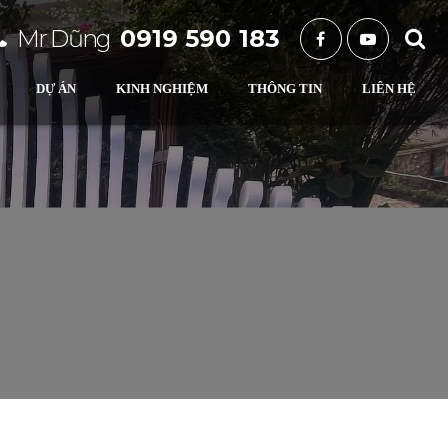
Mr Dũng
0919 590 183
DỰ ÁN
KINH NGHIỆM
THÔNG TIN
LIÊN HỆ