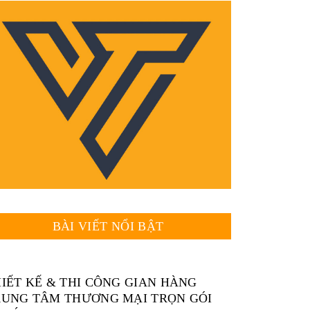
BÀI VIẾT NỔI BẬT
IẾT KẾ & THI CÔNG GIAN HÀNG
RUNG TÂM THƯƠNG MẠI TRỌN GÓI