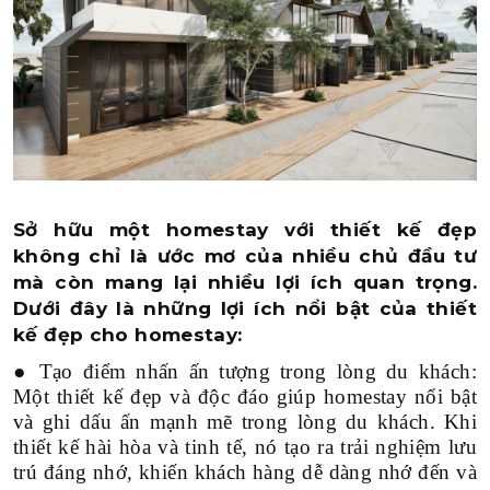
TRÊN 1000M2
THEO TIẾN ĐỘ
VỪA KHAI TRƯƠNG
SẮP KHỞI CÔNG
Sở hữu một homestay với thiết kế đẹp
ĐANG THI CÔNG
không chỉ là ước mơ của nhiều chủ đầu tư
mà còn mang lại nhiều lợi ích quan trọng.
Dưới đây là những lợi ích nổi bật của thiết
kế đẹp cho homestay:
● Tạo điểm nhấn ấn tượng trong lòng du khách:
Một thiết kế đẹp và độc đáo giúp homestay nổi bật
và ghi dấu ấn mạnh mẽ trong lòng du khách. Khi
thiết kế hài hòa và tinh tế, nó tạo ra trải nghiệm lưu
trú đáng nhớ, khiến khách hàng dễ dàng nhớ đến và