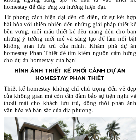
homestay để đáp ứng xu hướng hiện đại.
SPA-BEAUTY-NAI-SALON
Từ phong cách hiện đại đến cổ điển, từ sự kết hợp
hài hòa với thiên nhiên đến những giải pháp thiết kế
THEO CHUẨN LOẠI
bền vững, mỗi mẫu thiết kế đều mang đến cho bạn
những ý tưởng mới mẻ và sáng tạo để làm nổi bật
THIẾT KẾ THI CÔNG NHÀ HÀNG-COFFEE
không gian lưu trú của mình. Khám phá dự án
homestay Phan Thiết để tìm kiếm nguồn cảm hứng
THIẾT KẾ THI CÔNG SHOWROOM-MARKET
cho dự án homestay của bạn!
THIẾT KẾ THI CÔNG VĂN PHÒNG
HÌNH ẢNH THIẾT KẾ PHỐI CẢNH DỰ ÁN
HOMESTAY PHAN THIẾT
THIẾT KẾ THI CÔNG BIỆT THỰ-CĂN HỘ
Thiết kế homestay không chỉ chú trọng đến vẻ đẹp
của không gian mà còn cần đảm bảo sự tiện nghi và
THEO DIỆN TÍCH
thoải mái cho khách lưu trú, đồng thời phản ánh
văn hóa và bản sắc của địa phương.
DƯỚI 100M2
100M2-500M2
500M2-1000M2