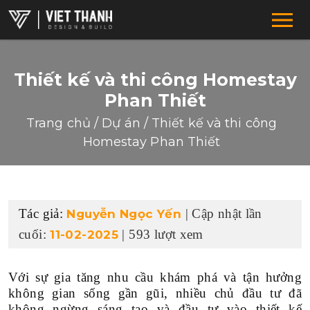
Thiết kế và thi công Homestay
Phan Thiết
Trang chủ
/
Dự án
/
Thiết kế và thi công
Homestay Phan Thiết
HỆ THỐNG CHUỖI
Tác giả:
| Cập nhật lần
Nguyễn Ngọc Yến
F&B-RESTAURANT-COFFEE
cuối:
| 593 lượt xem
11-02-2025
SUPERMARKET-SHOWROOM
DRUGSTORE-CLINIC-PHARMACTY
Với sự gia tăng nhu cầu khám phá và tận hưởng
không gian sống gần gũi, nhiều chủ đầu tư đã
FASHION-SHOES-BAGS
không ngừng sáng tạo và đầu tư vào thiết kế