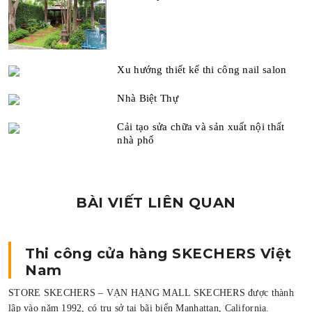
Xu hướng thiết kế thi công nail salon
Nhà Biệt Thự
Cải tạo sửa chữa và sản xuất nội thất
nhà phố
BÀI VIẾT LIÊN QUAN
Thi công cửa hàng SKECHERS Việt
Nam
V
M
STORE SKECHERS – VẠN HẠNG MALL SKECHERS được thành
t
lập vào năm 1992, có trụ sở tại bãi biển Manhattan, California.