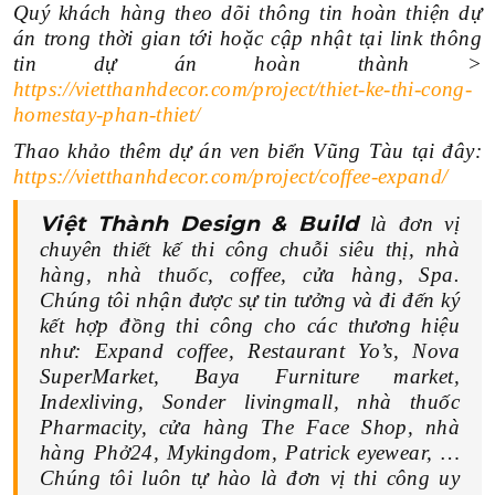
Quý khách hàng theo dõi thông tin hoàn thiện dự
án trong thời gian tới hoặc cập nhật tại link thông
tin dự án hoàn thành >
https://vietthanhdecor.com/project/thiet-ke-thi-cong-
homestay-phan-thiet/
Thao khảo thêm dự án ven biển Vũng Tàu tại đây:
https://vietthanhdecor.com/project/coffee-expand/
Việt Thành Design & Build
là đơn vị
chuyên thiết kế thi công chuỗi siêu thị, nhà
hàng, nhà thuốc, coffee, cửa hàng, Spa.
Chúng tôi nhận được sự tin tưởng và đi đến ký
kết hợp đồng thi công cho các thương hiệu
như: Expand coffee, R
estaurant
Yo’s, Nova
SuperMarket, Baya Furniture market,
Indexliving, Sonder livingmall, nhà thuốc
Pharmacity, cửa hàng The Face Shop, nhà
hàng Phở24, Mykingdom, Patrick eyewear, …
Chúng tôi luôn tự hào là đơn vị thi công uy