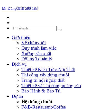
Mr Dũng
0919 590 183
Giới thiệu
Về chúng tôi
Quy trình làm việc
Xưởng sản xuất
Đội ngũ quản lý
Dịch vụ
Thiết kế Kiến Trúc-Nội Thất
Thi công xây dựng chuỗi
Trang trí nội ngoại thất
Thiết kế và Thi công quảng cáo
Bảo Hành & Bảo Trì
Dự án
Hệ thống chuỗi
F&B-Restaurant-Coffee