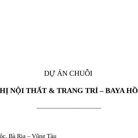
DỰ ÁN CHUỖI
THỊ NỘI THẤT & TRANG TRÍ – BAYA H
_____________________
ộc, Bà Rịa – Vũng Tàu