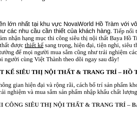
u tiên lớn nhất tại khu vực NovaWorld Hồ Tràm với v
hư các nhu cầu cần thiết của khách hàng.
Tiếp nối 
 đảm nhận hạng mục thi công siêu thị nội thất Baya H
 thất được
thiết kế
sang trọng, hiện đại, tiện nghi, siê
 tưởng để mọi người mua sắm cũng như trải nghiệm các
i người cùng Việt Thành theo dõi ngay sau đây!
T KẾ SIÊU THỊ NỘI THẤT & TRANG TRÍ – HỒ
hông gian hiện đại và rộng rãi, cách bố trí sản phẩm khoa
trải nghiệm và mua sắm sản phẩm nhập khẩu chất lượng
I CÔNG SIÊU THỊ NỘI THẤT & TRANG TRÍ – 