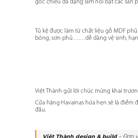
góc chiếu đa dạng làm nổi bật các sản
Tủ kệ được làm từ chất liệu gỗ MDF phủ 
bóng, sơn phủ……dễ dàng vệ sinh, hạn c
Việt Thành gửi lời chúc mừng khai trươ
Cửa hàng Havainas hứa hẹn sẽ là điểm 
đầu.
Việt Thành design & build
– Đơn v