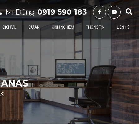
Mr Dũng
0919 590 183
DỊCH VỤ
DỰ ÁN
KINH NGHIỆM
THÔNG TIN
LIÊN HỆ
IANAS
AS