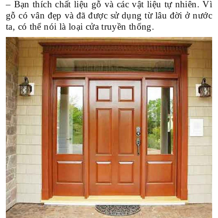
– Bạn thích chất liệu gỗ và các vật liệu tự nhiên. Vì
gỗ có vân đẹp và đã được sử dụng từ lâu đời ở nước
TRÊN 1000M2
ta, có thể nói là loại cửa truyền thống.
THEO TIẾN ĐỘ
VỪA KHAI TRƯƠNG
SẮP KHỞI CÔNG
ĐANG THI CÔNG