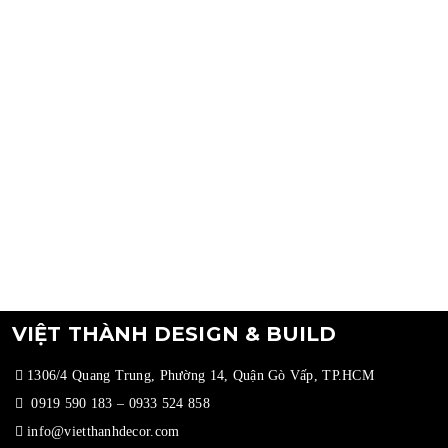
T
c
VIỆT THÀNH DESIGN & BUILD
1306/4 Quang Trung, Phường 14, Quận Gò Vấp, TP.HCM
0919 590 183
–
0933 524 858
info@vietthanhdecor.com