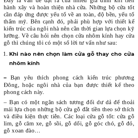
Đây là vấn đề đặt ra của nhiều gia đình khi tiến
hành xây và hoàn thiện nhà cửa. Những bộ cửa tốt
SPA-BEAUTY-NAI-SALON
cần đáp ứng được yếu tố về an toàn, độ bền, yếu tố
thẩm mỹ. Bên cạnh đó, phải phù hợp với thiết kế
THEO CHUẨN LOẠI
kiến trúc của ngôi nhà nên cần thời gian lựa chọn kỹ
lưỡng. Về câu hỏi nên chọn cửa nhôm kính hay cửa
THIẾT KẾ THI CÔNG NHÀ HÀNG-COFFEE
gỗ thì chúng tôi có một số lời tư vấn như sau:
THIẾT KẾ THI CÔNG SHOWROOM-MARKET
Khi nào nên chọn làm cửa gỗ thay cho cửa
nhôm kính
THIẾT KẾ THI CÔNG VĂN PHÒNG
Bạn yêu thích phong cách kiến trúc phương
–
THIẾT KẾ THI CÔNG BIỆT THỰ-CĂN HỘ
Đông, hoặc ngôi nhà của bạn được thiết kế theo
phong cách này.
THEO DIỆN TÍCH
– Bạn có một ngân sách tương đối dư dả để thoải
mái lựa chọn những bộ cửa gỗ đắt tiền theo sở thích
DƯỚI 100M2
và điều kiện thực tiễn. Các loại cửa gỗ tốt: cửa gỗ
100M2-500M2
lim, gỗ căm xe, gỗ sồi, gỗ dổi, gỗ góc chó, gỗ đỏ,
gỗ xoan đào…
500M2-1000M2