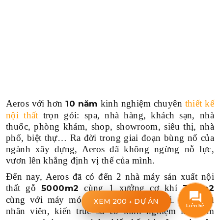
Aeros với hơn
kinh nghiệm chuyên
thiết kế
10 năm
nội thất
trọn gói: spa, nhà hàng, khách sạn, nhà
thuốc, phòng khám, shop, showroom, siêu thị, nhà
phố, biệt thự… Ra đời trong giai đoạn bùng nổ của
ngành xây dựng, Aeros đã không ngừng nỗ lực,
vươn lên khẳng định vị thế của mình.
Đến nay, Aeros đã có đến 2 nhà máy sản xuất nội
thất gỗ
cùng 1 xưởng cơ khí
5000m2
300m2
cùng với máy móc công nghệ hiện đại. Đội ngũ
XEM 200
DỰ ÁN
+
nhân viên, kiến trúc sư có kinh nghiệm lâu năm