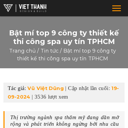
Bật mí top 9 công ty thiết kế
thi công spa uy tín TPHCM
Trang chủ
/
Tin tức
/
Bật mí top 9 công ty
thiết kế thi công spa uy tín TPHCM
HỆ THỐNG CHUỖI
Tác giả:
| Cập nhật lần cuối:
Vũ Việt Dũng
19-
F&B-RESTAURANT-COFFEE
| 3536 lượt xem
09-2024
SUPERMARKET-SHOWROOM
DRUGSTORE-CLINIC-PHARMACTY
Thị trường ngành spa thẩm mỹ đang dần mở
rộng và phát triển không ngừng bởi nhu cầu
FASHION-SHOES-BAGS