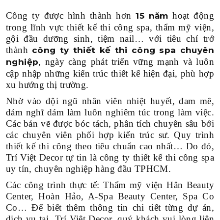
Công ty được hình thành hơn
hoạt động
15 năm
trong lĩnh vực thiết kế thi công spa, thẩm mỹ viện,
gội đầu dưỡng sinh, tiệm nail… với tiêu chí trở
thành
công ty thiết kế thi công spa chuyên
, ngày càng phát triển vững mạnh và luôn
nghiệp
cập nhập những kiến trúc thiết kế hiện đại, phù hợp
xu hướng thị trường.
Nhờ vào đội ngũ nhân viên nhiệt huyết, đam mê,
dám nghĩ dám làm luôn nghiêm túc trong làm việc.
Các bản vẽ được bóc tách, phân tích chuyên sâu bởi
các chuyên viên phối hợp kiến trúc sư. Quy trình
thiết kế thi công theo tiêu chuẩn cao nhất… Do đó,
Trí Việt Decor tự tin là công ty thiết kế thi công spa
uy tín, chuyên nghiệp hàng đầu TPHCM.
Các công trình thực tế: Thẩm mỹ viện Hân Beauty
Center, Hoàn Hảo, A-Spa Beauty Center, Spa Co
Co… Để biết thêm thông tin chi tiết từng dự án,
dịch vụ tại Trí Việt Decor, quý khách vui lòng liên