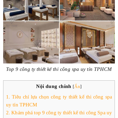
TRÊN 1000M2
THEO TIẾN ĐỘ
VỪA KHAI TRƯƠNG
SẮP KHỞI CÔNG
ĐANG THI CÔNG
Top 9 công ty thiết kế thi công spa uy tín TPHCM
Nội dung chính
[
Ẩn
]
1.
Tiêu chí lựa chọn công ty thiết kế thi công spa
uy tín TPHCM
2.
Khám phá top 9 công ty thiết kế thi công Spa uy