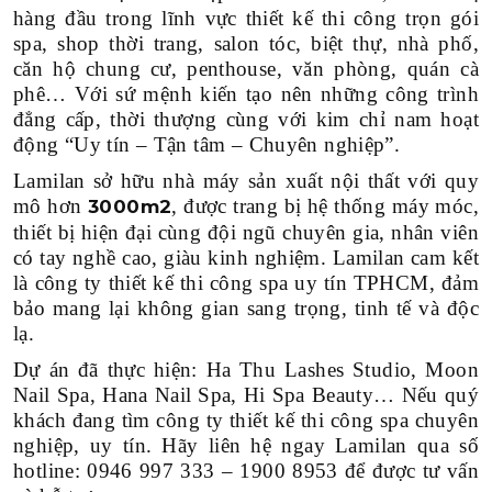
hàng đầu trong lĩnh vực thiết kế thi công trọn gói
spa, shop thời trang, salon tóc, biệt thự, nhà phố,
căn hộ chung cư, penthouse, văn phòng, quán cà
phê… Với sứ mệnh kiến tạo nên những công trình
đẳng cấp, thời thượng cùng với kim chỉ nam hoạt
động “Uy tín – Tận tâm – Chuyên nghiệp”.
Lamilan sở hữu nhà máy sản xuất nội thất với quy
mô hơn
, được trang bị hệ thống máy móc,
3000m2
thiết bị hiện đại cùng đội ngũ chuyên gia, nhân viên
có tay nghề cao, giàu kinh nghiệm. Lamilan cam kết
là công ty thiết kế thi công spa uy tín TPHCM, đảm
bảo mang lại không gian sang trọng, tinh tế và độc
lạ.
Dự án đã thực hiện: Ha Thu Lashes Studio, Moon
Nail Spa, Hana Nail Spa, Hi Spa Beauty… Nếu quý
khách đang tìm công ty thiết kế thi công spa chuyên
nghiệp, uy tín. Hãy liên hệ ngay Lamilan qua số
hotline: 0946 997 333 – 1900 8953 để được tư vấn