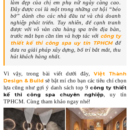
làm đẹp của chị em phụ nữ ngày càng cao.
Đây được coi là một trong những cơ hội “béo
SPA-BEAUTY-NAI-SALON
bở” dành cho các nhà đầu tư và chủ doanh
nghiệp phát triển. Tuy nhiên, để cạnh tranh
THEO CHUẨN LOẠI
được với vô vàn cửa hàng spa trên địa bàn,
trước mắt bạn cần tìm và hợp tác với
công ty
THIẾT KẾ THI CÔNG NHÀ HÀNG-COFFEE
để
thiết kế thi công spa uy tín TPHCM
đưa ra giải pháp xây dựng, bố trí bắt mắt, thu
THIẾT KẾ THI CÔNG SHOWROOM-MARKET
hút khách hàng nhất.
THIẾT KẾ THI CÔNG VĂN PHÒNG
Vì vậy, trong bài viết dưới đây,
Việt Thành
THIẾT KẾ THI CÔNG BIỆT THỰ-CĂN HỘ
sẽ bật mí cho bạn các tiêu chí chọn
Design & Build
lựa cũng như gợi ý danh sách top 9
công ty thiết
THEO DIỆN TÍCH
, uy tín
kế thi công spa chuyên nghiệp
TPHCM. Cùng tham khảo ngay nhé!
DƯỚI 100M2
100M2-500M2
500M2-1000M2