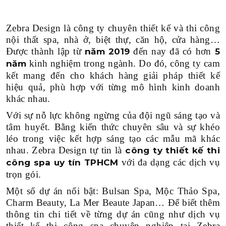
Zebra Design là công ty chuyên thiết kế và thi công
nội thất spa, nhà ở, biệt thự, căn hộ, cửa hàng…
Được thành lập từ
đến nay đã có hơn
năm 2019
5
kinh nghiệm trong ngành. Do đó, công ty cam
năm
kết mang đến cho khách hàng giải pháp thiết kế
hiệu quả, phù hợp với từng mô hình kinh doanh
khác nhau.
Với sự nỗ lực không ngừng của đội ngũ sáng tạo và
tâm huyết. Bằng kiến thức chuyên sâu và sự khéo
léo trong việc kết hợp sáng tạo các mẫu mã khác
nhau. Zebra Design tự tin là
công ty thiết kế thi
với đa dạng các dịch vụ
công spa uy tín TPHCM
trọn gói.
Một số dự án nổi bật: Bulsan Spa, Mộc Thảo Spa,
Charm Beauty, La Mer Beaute Japan… Để biết thêm
thông tin chi tiết về từng dự án cũng như dịch vụ
thiết kế thi công spa chuyên nghiệp tại Zebra