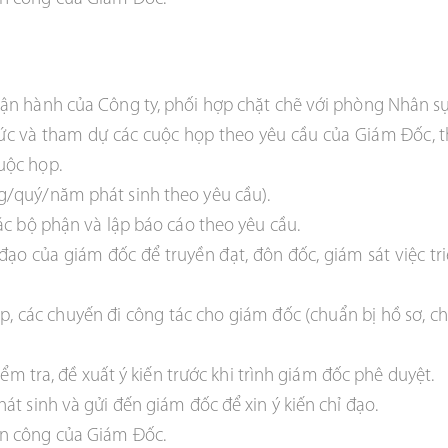
vận hành của Công ty, phối hợp chặt chẽ với phòng Nhân s
chức và tham dự các cuộc họp theo yêu cầu của Giám Đốc, t
uộc họp.
g/quý/năm phát sinh theo yêu cầu).
ác bộ phận và lập báo cáo theo yêu cầu.
 đạo của giám đốc để truyền đạt, đôn đốc, giám sát việc t
họp, các chuyến đi công tác cho giám đốc (chuẩn bị hồ sơ, 
kiểm tra, đề xuất ý kiến trước khi trình giám đốc phê duyệt.
át sinh và gửi đến giám đốc để xin ý kiến chỉ đạo.
ân công của Giám Đốc.