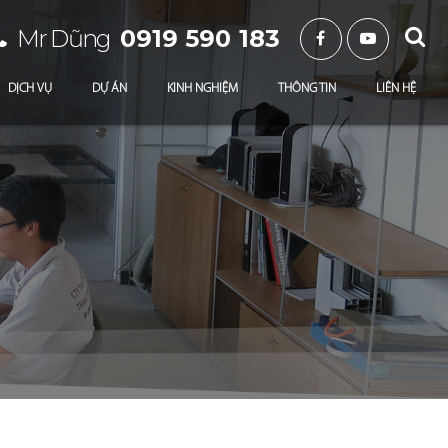
Mr Dũng
0919 590 183
DỊCH VỤ
DỰ ÁN
KINH NGHIỆM
THÔNG TIN
LIÊN HỆ