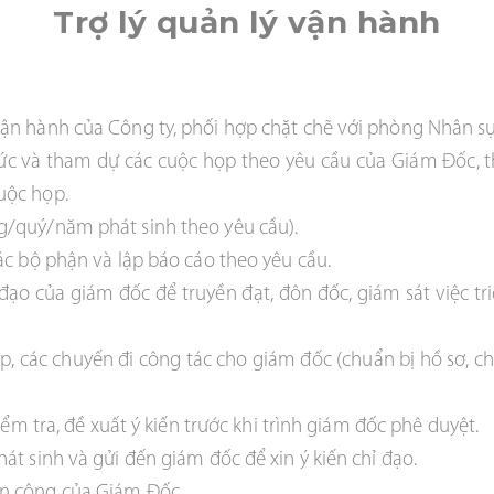
Trợ lý quản lý vận hành
vận hành của Công ty, phối hợp chặt chẽ với phòng Nhân s
chức và tham dự các cuộc họp theo yêu cầu của Giám Đốc, t
uộc họp.
g/quý/năm phát sinh theo yêu cầu).
ác bộ phận và lập báo cáo theo yêu cầu.
 đạo của giám đốc để truyền đạt, đôn đốc, giám sát việc t
họp, các chuyến đi công tác cho giám đốc (chuẩn bị hồ sơ, 
kiểm tra, đề xuất ý kiến trước khi trình giám đốc phê duyệt.
át sinh và gửi đến giám đốc để xin ý kiến chỉ đạo.
ân công của Giám Đốc.