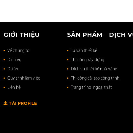
GIỚI THIỆU
SẢN PHẨM – DỊCH 
Về chúng tôi
Tư vấn thiết kế
Dịch vụ
Thi công xây dựng
Dự án
Dịch vụ thiết kế nhà hàng
Quy trình làm việc
Thi công cải tạo công trình
Liên hệ
Trang trí nội ngoại thất
TẢI PROFILE