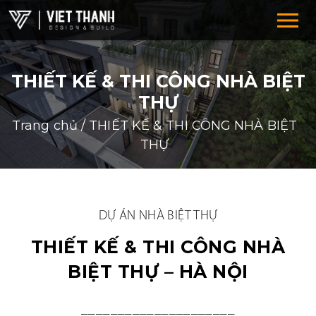
THIẾT KẾ & THI CÔNG NHÀ BIỆT
THỰ
Trang chủ
/
THIẾT KẾ & THI CÔNG NHÀ BIỆT
THỰ
HỆ THỐNG CHUỖI
DỰ ÁN NHÀ BIỆT THỰ
F&B-RESTAURANT-COFFEE
THIẾT KẾ & THI CÔNG NHÀ
SUPERMARKET-SHOWROOM
BIỆT THỰ – HÀ NỘI
DRUGSTORE-CLINIC-PHARMACTY
_____________________
FASHION-SHOES-BAGS