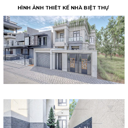
HÌNH ẢNH THIÊT KẾ NHÀ BIỆT THỰ
TRÊN 1000M2
THEO TIẾN ĐỘ
VỪA KHAI TRƯƠNG
SẮP KHỞI CÔNG
ĐANG THI CÔNG