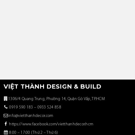
VIỆT THÀNH DESIGN & BUILD
1306/4 Quang Trung, Phường 14, Quận Gò Vấp, TP.HCM
0919 590 183
–
0933 524 858
info@vietthanhdecor.com
https://www.facebook.com/vietthanhdecor.hcm
8:00 – 17:00 (Thứ 2 – Thứ 6)