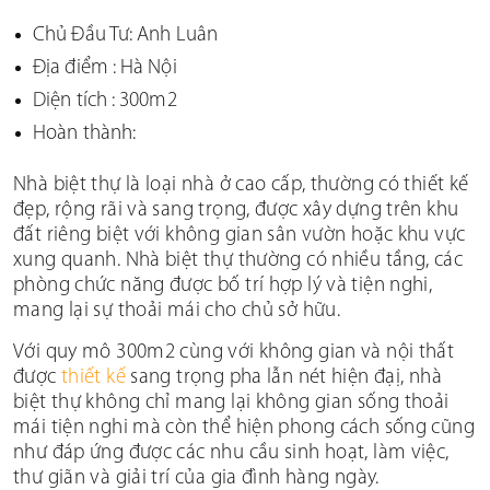
Chủ Đầu Tư: Anh Luân
SPA-BEAUTY-NAI-SALON
Địa điểm : Hà Nội
THEO CHUẨN LOẠI
Diện tích : 300m2
Hoàn thành:
THIẾT KẾ THI CÔNG NHÀ HÀNG-COFFEE
Nhà biệt thự là loại nhà ở cao cấp, thường có thiết kế
THIẾT KẾ THI CÔNG SHOWROOM-MARKET
đẹp, rộng rãi và sang trọng, được xây dựng trên khu
THIẾT KẾ THI CÔNG VĂN PHÒNG
đất riêng biệt với không gian sân vườn hoặc khu vực
xung quanh. Nhà biệt thự thường có nhiều tầng, các
THIẾT KẾ THI CÔNG BIỆT THỰ-CĂN HỘ
phòng chức năng được bố trí hợp lý và tiện nghi,
mang lại sự thoải mái cho chủ sở hữu.
THEO DIỆN TÍCH
Với quy mô 300m2 cùng với không gian và nội thất
được
thiết kế
sang trọng pha lẫn nét hiện đạị, nhà
DƯỚI 100M2
biệt thự không chỉ mang lại không gian sống thoải
mái tiện nghi mà còn thể hiện phong cách sống cũng
100M2-500M2
như đáp ứng được các nhu cầu sinh hoạt, làm việc,
thư giãn và giải trí của gia đình hàng ngày.
500M2-1000M2