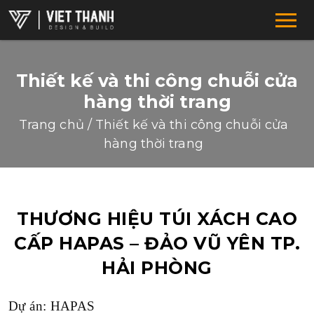
Thiết kế và thi công chuỗi cửa
hàng thời trang
Trang chủ
/
Thiết kế và thi công chuỗi cửa
hàng thời trang
HỆ THỐNG CHUỖI
THƯƠNG HIỆU TÚI XÁCH CAO
F&B-RESTAURANT-COFFEE
CẤP HAPAS – ĐẢO VŨ YÊN TP.
SUPERMARKET-SHOWROOM
HẢI PHÒNG
DRUGSTORE-CLINIC-PHARMACTY
Dự án: HAPAS
FASHION-SHOES-BAGS