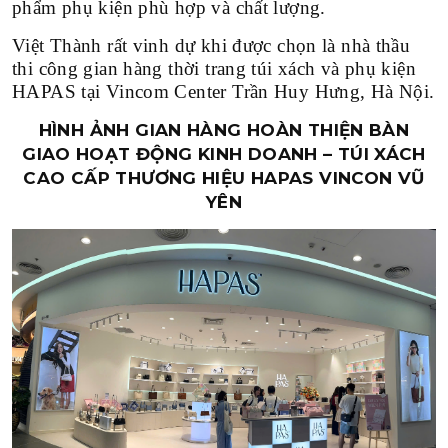
phẩm phụ kiện phù hợp và chất lượng.
TRÊN 1000M2
Việt Thành rất vinh dự khi được chọn là nhà thầu
thi công gian hàng thời trang túi xách và phụ kiện
THEO TIẾN ĐỘ
HAPAS tại Vincom Center Trần Huy Hưng, Hà Nội.
HÌNH ẢNH GIAN HÀNG HOÀN THIỆN BÀN
VỪA KHAI TRƯƠNG
GIAO HOẠT ĐỘNG KINH DOANH – TÚI XÁCH
SẮP KHỞI CÔNG
CAO CẤP THƯƠNG HIỆU HAPAS VINCON VŨ
YÊN
ĐANG THI CÔNG