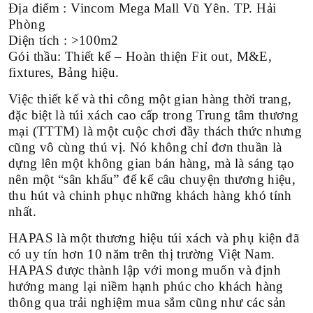
Địa điểm : Vincom Mega Mall Vũ Yên. TP. Hải
SPA-BEAUTY-NAI-SALON
Phòng
Diện tích : >100m2
Gói thầu: Thiết kế – Hoàn thiện Fit out, M&E,
THEO CHUẨN LOẠI
fixtures, Bảng hiệu.
THIẾT KẾ THI CÔNG NHÀ HÀNG-COFFEE
Việc thiết kế và thi công một gian hàng thời trang,
đặc biệt là túi xách cao cấp trong Trung tâm thương
THIẾT KẾ THI CÔNG SHOWROOM-MARKET
mại (TTTM) là một cuộc chơi đầy thách thức nhưng
cũng vô cùng thú vị. Nó không chỉ đơn thuần là
THIẾT KẾ THI CÔNG VĂN PHÒNG
dựng lên một không gian bán hàng, mà là sáng tạo
nên một “sân khấu” để kể câu chuyện thương hiệu,
THIẾT KẾ THI CÔNG BIỆT THỰ-CĂN HỘ
thu hút và chinh phục những khách hàng khó tính
nhất.
THEO DIỆN TÍCH
HAPAS là một thương hiệu túi xách và phụ kiện đã
DƯỚI 100M2
có uy tín hơn 10 năm trên thị trường Việt Nam.
HAPAS được thành lập với mong muốn và định
100M2-500M2
hướng mang lại niềm hạnh phúc cho khách hàng
thông qua trải nghiệm mua sắm cũng như các sản
500M2-1000M2