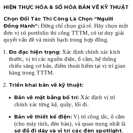
HIỆN THỰC HÓA & SỐ HÓA BẢN VẼ KỸ THUẬT
Chọn Đối Tác Thi Công Là Chọn “Người
Đừng chỉ chọn giá rẻ. Hãy chọn một
Đồng Hành”:
đơn vị có portfolio thi công TTTM, có tư duy giải
quyết vấn đề và minh bạch trong hợp đồng.
Xác định chính xác kích
Đo đạc hiện trạng:
thước, vị trí các nguồn điện, ổ cắm, hệ thống
chiếu sáng cơ bản, điểm thoát hiểm tại vị trí gian
hàng trong TTTM.
Triển khai bản vẽ kỹ thuật:
Xác định vị trí
Bản vẽ mặt bằng bố trí:
chính xác từng kệ, quầy, lối đi.
Vị trí công tắc, ổ cắm
Bản vẽ thiết kế điện:
(cho máy tính, đèn bàn), và quan trọng nhất là
.
sơ đồ đi dây và vị trí các đèn spotlight