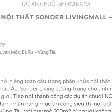
DỰ ÁN CHUỖI SHOWROOM
 NỘI THẤT SONDER LIVINGMALL 
_____________________
ity
Xuyên Mộc, Bà Rịa – Vũng Tàu
 nổi tiếng toàn cầu trong phân khúc nội thất
hâu Âu. Sonder Living tượng trưng cho tính n
giới.
Tiếp nối thành công các dự án chuỗi
NO
đảm nhận hạng mục thi công siêu thị nội thấ
 Vũng Tàu
Với quy mô 500m2 cùng với không 