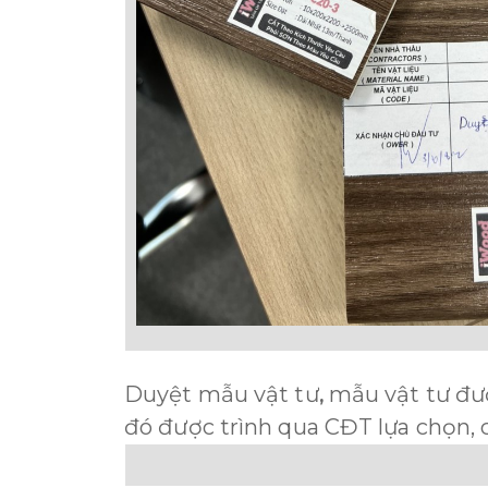
Duyệt mẫu vật tư
m
ẫu vật tư đư
,
đó được trình qua CĐT lựa chọn, 