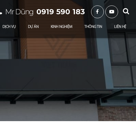
Mr Dũng
0919 590 183
DỊCH VỤ
DỰ ÁN
KINH NGHIỆM
THÔNG TIN
LIÊN HỆ