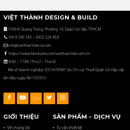
VIỆT THÀNH DESIGN & BUILD
1306/4 Quang Trung, Phường 14, Quận Gò Vấp, TP.HCM
0919 590 183
–
0933 524 858
info@vietthanhdecor.com
https://www.facebook.com/vietthanhdecor.hcm
8:00 – 17:00 (Thứ 2 – Thứ 6)
Mã số doanh nghiệp: 0313474047 do Chi cục Thuế Quận Gò Vấp cấp
lần đầu ngày 06/10/2015
Zalo
GIỚI THIỆU
SẢN PHẨM – DỊCH VỤ
Về chúng tôi
Tư vấn thiết kế