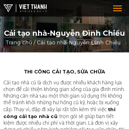
Cải tạo nhà-Nguyễn Đình Chiểu
Trang chủ
/
Cải tạo nhà-Nguyễn Đình Chiểu
THI CÔNG CẢI TẠO, SỬA CHỮA
HỆ THỐNG CHUỖI
Cải tạo nhà cũ là dịch vụ được nhiều khách hàng lựa
chọn để cải thiện không gian sống của gia đình mình.
F&B-RESTAURANT-COFFEE
Những căn nhà sau một thời gian sử dụng thì không
thể tránh khỏi những hư hỏng cũ kỹ, hoặc bị xuống
SUPERMARKET-SHOWROOM
thi
cấp. Thay vì, đập đi xây lại rất tốn kém thì việc
DRUGSTORE-CLINIC-PHARMACTY
công cải tạo nhà cũ
trọn gói sẽ giúp bạn tiết
kiệm được nhiều chi phí và thời gian. Là đơn vị xây
FASHION-SHOES-BAGS