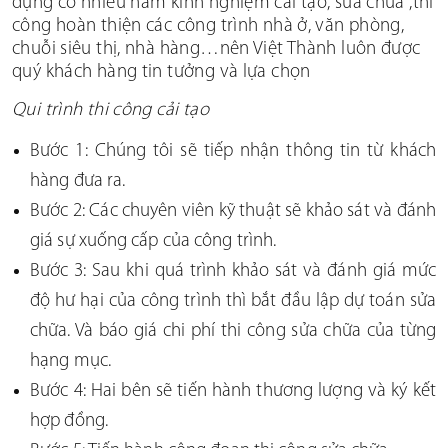
dựng có nhiều năm kinh nghiệm cải tạo, sửa chữa ,thi
công hoàn thiện các công trình nhà ở, văn phòng,
SPA-BEAUTY-NAI-SALON
chuỗi siêu thị, nhà hàng…nên Việt Thành luôn được
quý khách hàng tin tưởng và lựa chọn
THEO CHUẨN LOẠI
Qui trình thi công cải tạo
THIẾT KẾ THI CÔNG NHÀ HÀNG-COFFEE
Bước 1: Chúng tôi sẽ tiếp nhận thông tin từ khách
THIẾT KẾ THI CÔNG SHOWROOM-MARKET
hàng đưa ra.
Bước 2: Các chuyên viên kỹ thuật sẽ khảo sát và đánh
THIẾT KẾ THI CÔNG VĂN PHÒNG
giá sự xuống cấp của công trình.
THIẾT KẾ THI CÔNG BIỆT THỰ-CĂN HỘ
Bước 3: Sau khi quá trình khảo sát và đánh giá mức
độ hư hại của công trình thì bắt đầu lập dự toán sửa
THEO DIỆN TÍCH
chữa. Và báo giá chi phí thi công sửa chữa của từng
DƯỚI 100M2
hạng mục.
Bước 4: Hai bên sẽ tiến hành thương lượng và ký kết
100M2-500M2
hợp đồng.
500M2-1000M2