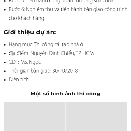
Bước 5: Tiến hành công đoạn thi công sửa chữa.
TRÊN 1000M2
Bước 6: Nghiệm thu và tiến hành bàn giao công trình
cho khách hàng
THEO TIẾN ĐỘ
Giới thiệu dự án:
VỪA KHAI TRƯƠNG
Hạng mục: Thi công cải tạo nhà ở
SẮP KHỞI CÔNG
địa điểm: Nguyễn Đình Chiểu, TP. HCM
ĐANG THI CÔNG
CĐT: Ms. Ngọc
Thời gian bàn giao: 30/10/2018
Diện tích:
Một số hình ảnh thi công