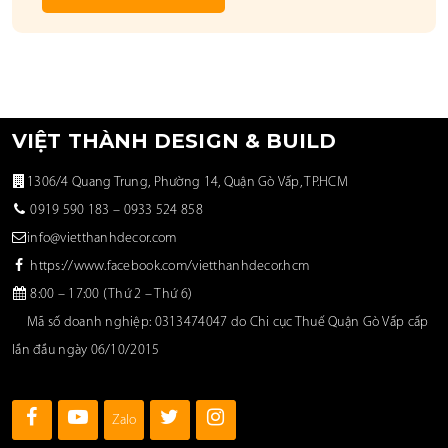
VIỆT THÀNH DESIGN & BUILD
1306/4 Quang Trung, Phường 14, Quận Gò Vấp, TP.HCM
0919 590 183
–
0933 524 858
info@vietthanhdecor.com
https://www.facebook.com/vietthanhdecor.hcm
8:00 – 17:00 (Thứ 2 – Thứ 6)
Mã số doanh nghiệp: 0313474047 do Chi cục Thuế Quận Gò Vấp cấp
lần đầu ngày 06/10/2015
Zalo