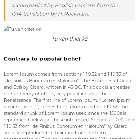
accompanied by English versions from the
TRÊN 1000M2
1914 translation by H. Rackham.
THEO TIẾN ĐỘ
Tư vấn thiết kế
VỪA KHAI TRƯƠNG
SẮP KHỞI CÔNG
Contrary to popular belief
ĐANG THI CÔNG
Lorem Ipsum comes from sections 1.10.32 and 1.10.33 of
“de Finibus Bonorum et Malorum” (The Extremes of Good
and Evil) by Cicero, written in 45 BC. This book is a treatise
on the theory of ethics, very popular during the
Renaissance. The first line of Lorem Ipsum, “Lorem ipsum
dolor sit amet..”, comes from a line in section 1.10.32. The
standard chunk of Lorem Ipsum used since the 1500s is
reproduced below for those interested. Sections 1.10.32 and
1.10.33 from “de Finibus Bonorum et Malorum” by Cicero
are also reproduced in their exact original form,