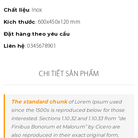
Chất liệu
SPA-BEAUTY-NAI-SALON
: Inox
Kích thước
: 600x450x120 mm
THEO CHUẨN LOẠI
Đặt hàng theo yêu cầu
THIẾT KẾ THI CÔNG NHÀ HÀNG-COFFEE
Liên hệ
: 0345678901
THIẾT KẾ THI CÔNG SHOWROOM-MARKET
THIẾT KẾ THI CÔNG VĂN PHÒNG
CHI TIẾT SẢN PHẨM
THIẾT KẾ THI CÔNG BIỆT THỰ-CĂN HỘ
THEO DIỆN TÍCH
The standard chunk
of Lorem Ipsum used
DƯỚI 100M2
since the 1500s is reproduced below for those
interested. Sections 1.10.32 and 1.10.33 from “de
100M2-500M2
Finibus Bonorum et Malorum” by Cicero are
500M2-1000M2
also reproduced in their exact original form,