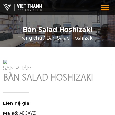
Bàn Salad Hoshizaki
Trang chủ
/
Bàn Salad Hoshizaki
SẢN PHẨM
HỆ THỐNG CHUỖI
BÀN SALAD HOSHIZAKI
F&B-RESTAURANT-COFFEE
SUPERMARKET-SHOWROOM
DRUGSTORE-CLINIC-PHARMACTY
Liên hệ giá
FASHION-SHOES-BAGS
Mã số
: ABCXYZ