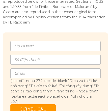
is reproduced below for those interested. Sections 1.10.32
and 1.10.33 from “de Finibus Bonorum et Malorum” by
Cicero are also reproduced in their exact original form,
accompanied by English versions from the 1914 translation
by H. Rackham.
[select* menu-272 include_blank "Dịch vụ thiết kế
nhà hàng" "Tư vấn thiết kế" "Thi công xây dựng" "Thi
công cải tạo công trình" "Trang trí nội - ngoại thất"
[textarea textarea-316 placeholder "Ghi chú chi
tiết"]